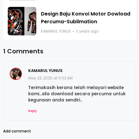
Design Baju Konvoi Motor Dowload
Percuma-Sublimation
KAMARUL YUNUS
3 years ago
1 Comments
KAMARUL YUNUS
May 23, 2025 at 11:02 AM
Terimakasih kerana telah melayari website
kami...sila download secara percuma untuk
kegunaan anda sendiri..
Reply
Add comment