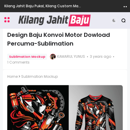
Kilang Jahit Baju Pukal, Kilang Custom Made Baju di Ampang
Design Baju Konvoi Motor Dowload
Percuma-Sublimation
KAMARUL YUNUS
3 years ago
Sublimation Mockup
1 Comments
Home
Sublimation Mockup