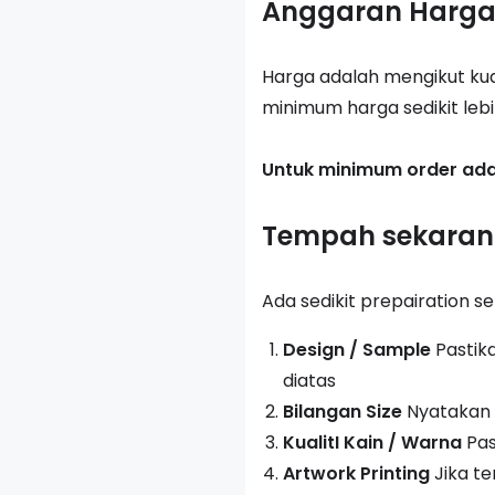
Anggaran Harg
Harga adalah mengikut ku
minimum harga sedikit leb
Untuk minimum order ad
Tempah sekara
Ada sedikit prepairation
Design / Sample
Pastik
diatas
Bilangan Size
Nyatakan s
KualitI Kain / Warna
Pas
Artwork Printing
Jika te