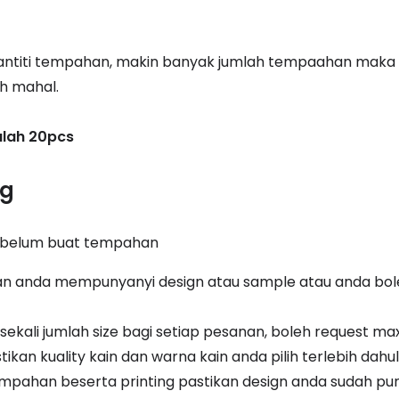
a
antiti tempahan, makin banyak jumlah tempaahan maka 
ih mahal.
alah 20pcs
ng
 sebelum buat tempahan
an anda mempunyanyi design atau sample atau anda bole
ekali jumlah size bagi setiap pesanan, boleh request m
tikan kuality kain dan warna kain anda pilih terlebih da
mpahan beserta printing pastikan design anda sudah pun