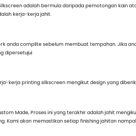
ilkscreen adalah bermula daripada pemotongan kain atau 
lah kerja-kerja jahit.
work anda complite sebelum membuat tempahan. Jika and
g dipersetujui
rja-kerja printing silkscreen mengikut design yang diber
ustom Made, Proses ini yang terakhir adalah jahit mengi
g. Kami akan memastikan setiap finishing jahitan namp