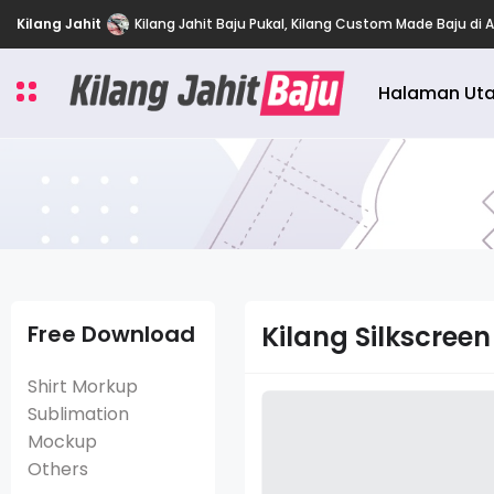
Kilang Jahit
Kilang Jahit Baju Pukal Murah Near me Kajang, Selang
Halaman Ut
Free Download
Kilang Silkscreen
Shirt Morkup
Sublimation
Mockup
Others